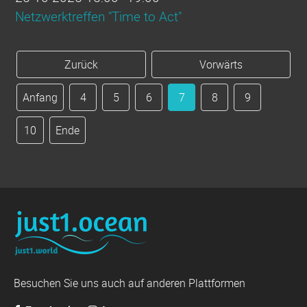
Netzwerktreffen "Time to Act"
Zurück
Vorwärts
Anfang
4
5
6
7
8
9
10
Ende
Besuchen Sie uns auch auf anderen Plattformen