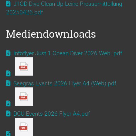
J1OD Dive Clean Up Leine Pressemitteilung
20250426.pdf
Mediendownloads
Infoflyer Just 1 Ocean Diver 2026 Web .pdf
Seegras Events 2026 Flyer A4 (Web).pdf
DCU Events 2026 Flyer A4.pdf