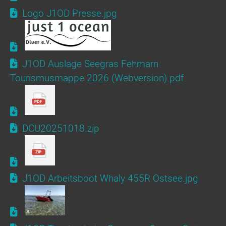
Logo J1OD Presse.jpg
J1OD Auslage Seegras Fehmarn
Tourismusmappe 2026 (Webversion).pdf
DCU20251018.zip
J1OD Arbeitsboot Whaly 455R Ostsee.jpg