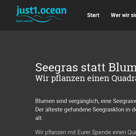
Navigation
überspringen
Start
Wer wir si
Seegras statt Blu
Wir pflanzen einen Quad
Blumen sind vergänglich, eine Seegrasw
Der älteste
gefundene Seegrasklon in d
alt.
Wir pflanzen mit Eurer Spende einen Qu