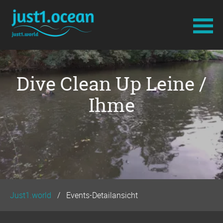
Navigation
überspringen
Dive Clean Up Leine /
Ihme
Just1.world
Events-Detailansicht