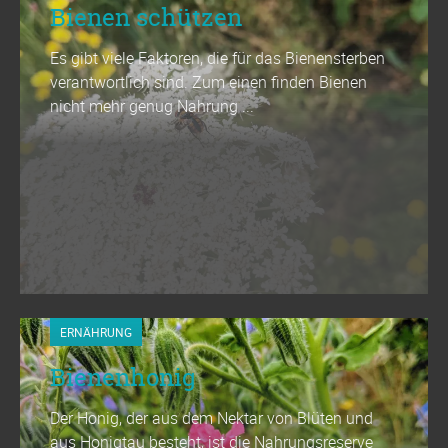
Bienen schützen
Es gibt viele Faktoren, die für das Bienensterben
verantwortlich sind. Zum einen finden Bienen
nicht mehr genug Nahrung ...
ERNÄHRUNG
Bienenhonig
Der Honig, der aus dem Nektar von Blüten und
aus Honigtau besteht, ist die Nahrungsreserve