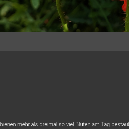
ienen mehr als dreimal so viel Blüten am Tag bestäu