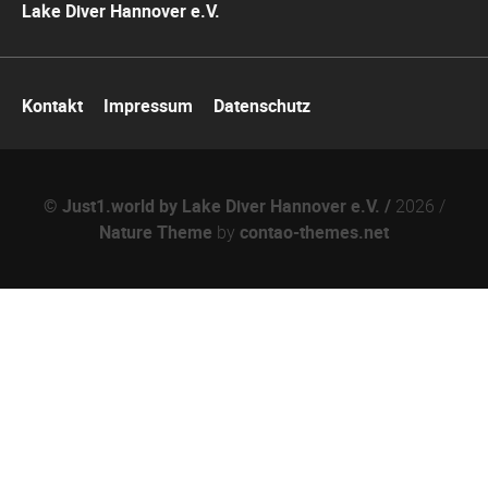
Lake Diver Hannover e.V.
Navigation
Kontakt
Impressum
Datenschutz
überspringen
© Just1.world by Lake Diver Hannover e.V. /
2026 /
Nature Theme
by
contao-themes.net