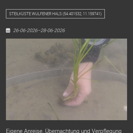
STEILKÜSTE WULFENER HALS
(
54.401532, 11.159741
)
26-06-2026–28-06-2026
Seegras-
Pflanzaktion
Wulfen
Steilküste
und
Flügger
Strand
Eigene Anreise, Übernachtung und Verpflegung