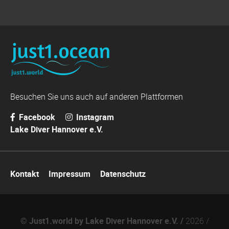
Besuchen Sie uns auch auf anderen Plattformen
Facebook
Instagram
Lake Diver Hannover e.V.
Navigation
Kontakt
Impressum
Datenschutz
überspringen
© Just1.world by Lake Diver Hannover e.V. /
2026 /