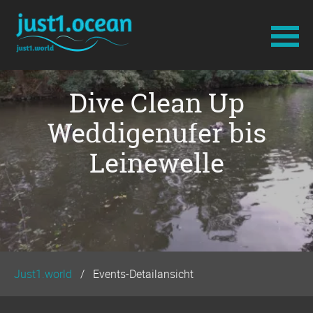
Navigation
Dive Clean Up
überspringen
Weddigenufer bis
Leinewelle
Just1.world
Events-Detailansicht