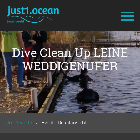
Navigation
überspringen
Dive Clean Up LEINE
WEDDIGENUFER
Just1.world
Events-Detailansicht