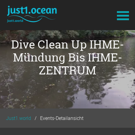
Navigation
Dive Clean Up IHME-
überspringen
Mündung Bis IHME-
ZENTRUM
Just1.world
Events-Detailansicht