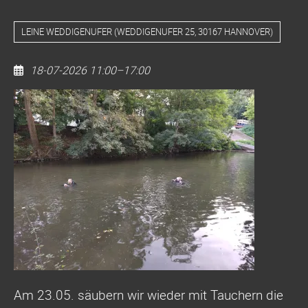
LEINE WEDDIGENUFER
(
WEDDIGENUFER 25, 30167 HANNOVER
)
18-07-2026 11:00–17:00
Dive
Clean
Up
IHME-
Mündung
Bis
IHME-
ZENTRUM
Am 23.05. säubern wir wieder mit Tauchern die