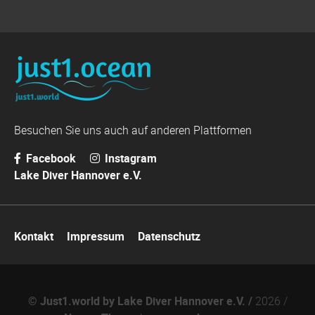
Besuchen Sie uns auch auf anderen Plattformen
Facebook
Instagram
Lake Diver Hannover e.V.
Navigation
Kontakt
Impressum
Datenschutz
überspringen
© Just1.world by Lake Diver Hannover e.V. /
2026 /