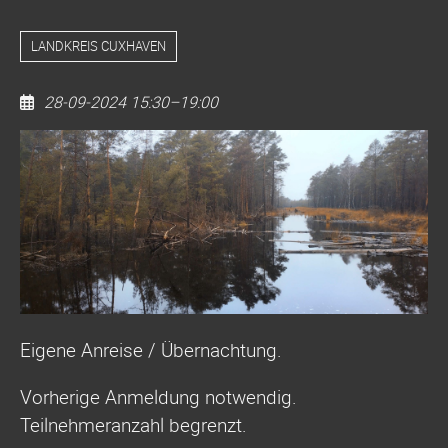
LANDKREIS CUXHAVEN
28-09-2024 15:30–19:00
14.09.
Gewässer-
Monitoring
von
zwei
Moorseen
im
Landkreis
Eigene Anreise / Übernachtung.
Cuxhaven
Vorherige Anmeldung notwendig.
Teilnehmeranzahl begrenzt.