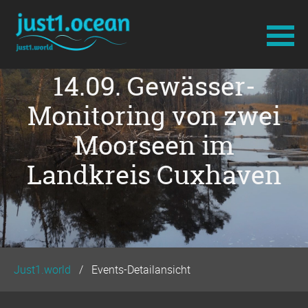
14.09. Gewässer-
Navigation
überspringen
Monitoring von zwei
Moorseen im
Landkreis Cuxhaven
Just1.world
Events-Detailansicht