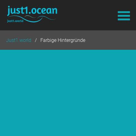
Navigation
Just1.world
Farbige Hintergründe
überspringen