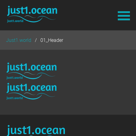
Navigation
Just1.world
01_Header
überspringen