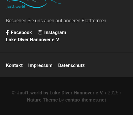
Besuchen Sie uns auch auf anderen Plattformen
Facebook
Instagram
Lake Diver Hannover e.V.
Navigation
Kontakt
Impressum
Datenschutz
überspringen
© Just1.world by Lake Diver Hannover e.V. /
2026 /
Nature Theme
by
contao-themes.net